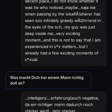
decent place..I do not know whether it
was he who noticed..maybe...naja me
when passing by the lokalfÃ¼herer has
seen soo infinitely greedy wÃ¤hrrend in
the eyes of the sch...my guy was just
deep inside me...very exciting
moment...and this is not to say that I am
experienced in s*x matters...but I
already had a few exciting moments of
s*xual.
Was macht Dich bei einem Mann richtig
doll an?
...intelligenz....erfahrung(auch negative,
da ein richtiger mann dadurch noch
stärker wird)...sehr starker