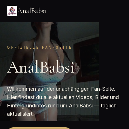
AnalBabsi
OFFIZIELLE FAN-SEITE
AnalBabsi
Willkommen auf der unabhängigen Fan-Seite.
Hier findest du alle aktuellen Videos, Bilder und
Hintergrundinfos rund um AnalBabsi — täglich
aktualisiert.