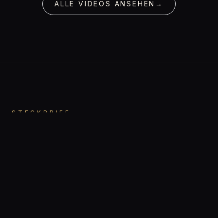
ALLE VIDEOS ANSEHEN
→
STECKBRIEF
Gut zu wissen.
Babsi
VORNAME
Hetero
ORIENTIERUNG